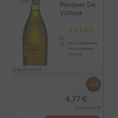
VIVINO
3,5
Marques De
Vizhoja
Uvas tradicionales
de procedencia
nacional
Botella de 75cl.
Bote
-10%
4,77 €
5,30 €
Te sale a 6,36 €/l