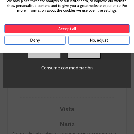
We may place these for analysis of our visitor data, to improve our website,
show personalised content and to give you a great website experience. For
Para acceder a enbotella, debes tener la edad legal de
more information about the cookies we use open the settings.
tu país de residencia, lo cual es suficiente para
comprar alcohol de acuerdo con el marco legal
Acidez
aplicable. Confirma si tienes más de
18
años
9
Accept all
Deny
No, adjust
SI
Consume con moderación
Nota de cata
Vista
Nariz
Aromas de frutas blancas carnosas, manzana y pera, con