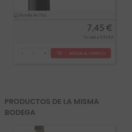
Botella de 75cl.
Bote
7,45 €
Te sale a 9,93 €/l
-
+
AÑADIR AL CARRITO
-
PRODUCTOS DE LA MISMA
BODEGA