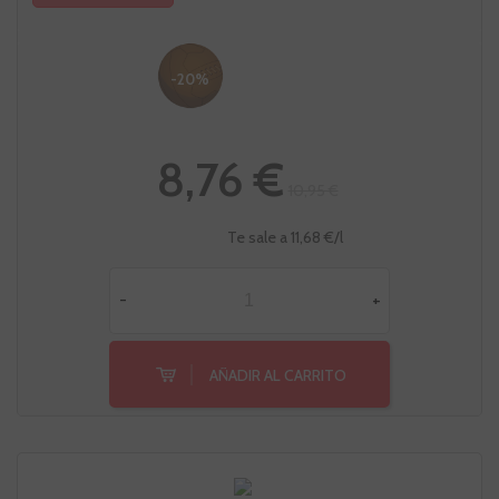
-20%
8,76 €
10,95 €
Te sale a 11,68 €/l
-
+
AÑADIR AL CARRITO