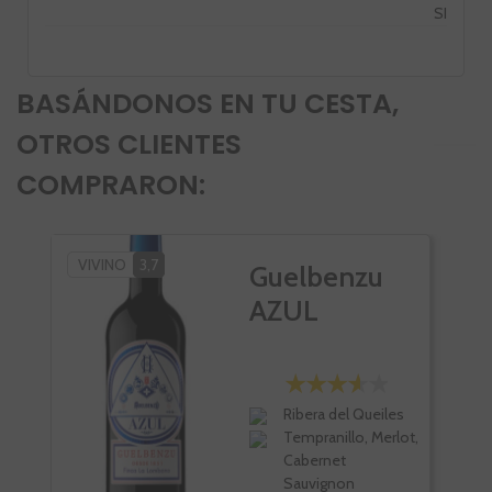
SI
BASÁNDONOS EN TU CESTA,
OTROS CLIENTES
COMPRARON:
VIVINO
3,7
SC
Guelbenzu
VI
AZUL
Ribera del Queiles
Tempranillo, Merlot,
Cabernet
Sauvignon