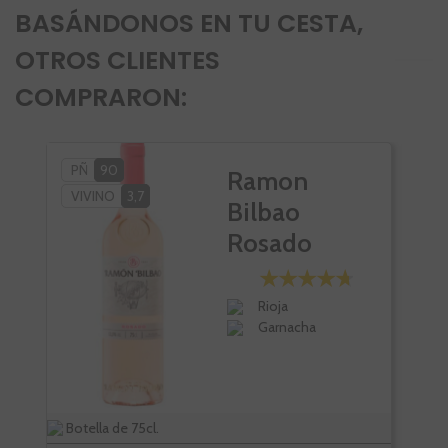
BASÁNDONOS EN TU CESTA,
OTROS CLIENTES
COMPRARON:
PÑ
90
Ramon
VIVINO
3,7
Bilbao
Rosado
Rioja
Garnacha
Botella de 75cl.
Bote