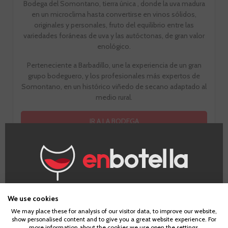
Bodega del Somontano, tierra única , donde la uva madura
en un microclima hasta convertirse en vinos sólidos,
originales y personales, fruto del equilibrio entre las
variedades foráneas de uva y las autóctonas, de gran valor
enológico.
Perteneciente a Barbadillo, une la experiencia de un gran
grupo bodeguero, y los profesionales más expertos de
Somontano, en un histórico viñedo de secano adaptado al
medio rural.
IR A LA BODEGA
¿Eres mayor de edad?
We use cookies
Información Técnica
We may place these for analysis of our visitor data, to improve our website,
show personalised content and to give you a great website experience. For
Para acceder a enbotella, debes tener la edad legal de
more information about the cookies we use open the settings.