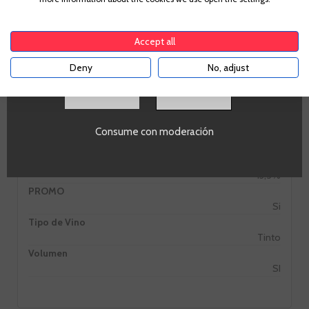
tu país de residencia, lo cual es suficiente para
comprar alcohol de acuerdo con el marco legal
aplicable. Confirma si tienes más de
18
años
Denominación de Origen
Accept all
Somontano
Uva
Deny
No, adjust
Moristel
SI
Pais
España
Zonas
Consume con moderación
Aragón
Alcohol
13,5%
PROMO
Si
Tipo de Vino
Tinto
Volumen
SI