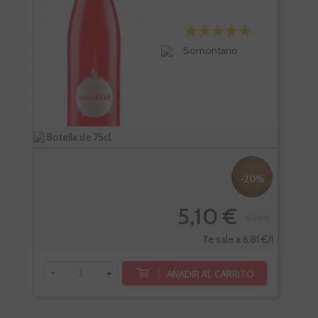
Somontano
Botella de 75cl.
Bote
-20%
5,10 €
6,38 €
-
Te sale a 6,81 €/l
-
+
AÑADIR AL CARRITO