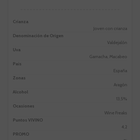
Crianza
Joven con crianza
Denominación de Origen
Valdejalón
Uva
Garnacha, Macabeo
Pais
España
Zonas
Aragón
Alcohol
13,5%
Ocasiones
Wine Freaks
Puntos VIVINO
4,2
PROMO