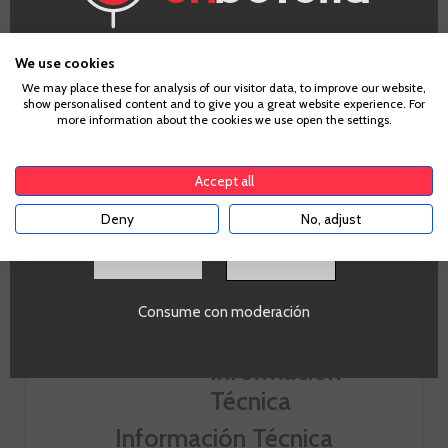
Nariz
¿Eres mayor de edad?
Elegante nariz especiada intensa con frambuesa, pimienta
We use cookies
blanca y menta fresca. Notas de clavo y tostadas del
We may place these for analysis of our visitor data, to improve our website,
envejecimiento durante 7 meses en barricas de Allier de
show personalised content and to give you a great website experience. For
Para acceder a enbotella, debes tener la edad legal de
more information about the cookies we use open the settings.
500 l .
tu país de residencia, lo cual es suficiente para
comprar alcohol de acuerdo con el marco legal
Boca
aplicable. Confirma si tienes más de
18
años
Accept all
Seco, cuerpo ligero, acidez fresca, alcohol integrado,
taninos aterciopelados. Largo, gran intensidad de
Deny
No, adjust
balsámicos y aromas complejos debido a la falta de
SI
sulfitos o cualquier otra adición.
Consume con moderación
Información Técnica