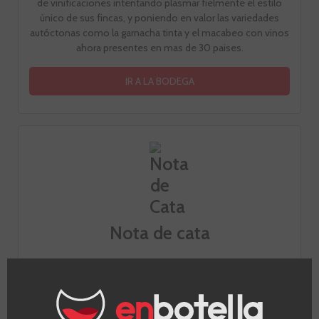
de vinificaciones intentando plasmar fielmente el estilo
único de sus fincas, y poniendo en valor las variedades
autóctonas como la garnacha tinta y el macabeo con vinos
ahora presentes en mas de 30 paises.
IR A LA BODEGA
Nota de cata
Vista
Granate medio con ribete azul.