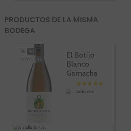
PRODUCTOS DE LA MISMA
BODEGA
PK
90
PÑ
El Botijo
VIVINO
3,6
PK
Blanco
SC
Garnacha
VI
Blanca
Valdejalón
Botella de 75cl.
Bote