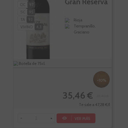
Gran Reserva
DC
97
SC
95
TA
93
Rioja
Tempranillo,
VIVINO
4,3
Graciano
Botella de 75cl.
Bote
-10%
35,46 €
39,40 €
Te sale a 47,28 €/l
-
+
-
VER MÁS