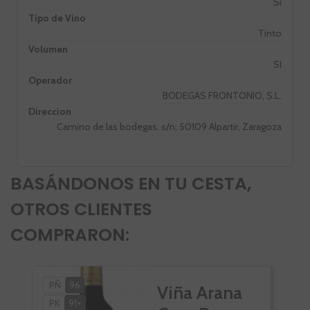
Si
Tipo de Vino
Tinto
Volumen
SI
Operador
BODEGAS FRONTONIO, S.L.
Direccion
Camino de las bodegas, s/n, 50109 Alpartir, Zaragoza
BASÁNDONOS EN TU CESTA,
OTROS CLIENTES
COMPRARON:
PÑ
96
PK
Viña Arana
PK
91+
VI