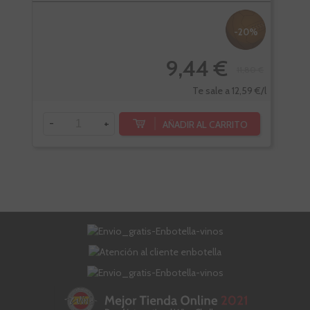
-20%
9,44 €
11,80 €
Te sale a 12,59 €/l
-
+
-
AÑADIR AL CARRITO