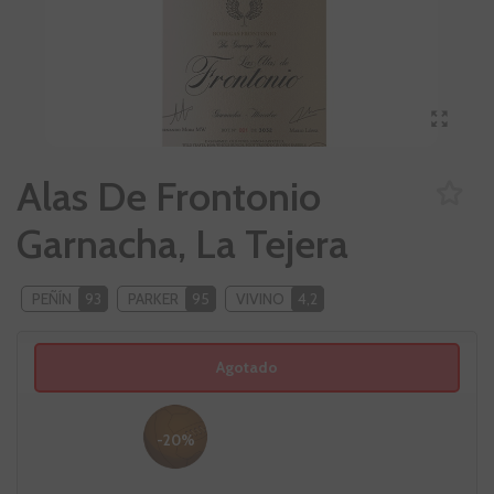
Alas De Frontonio
Garnacha, La Tejera
PEÑÍN
93
PARKER
95
VIVINO
4,2
Agotado
-20%