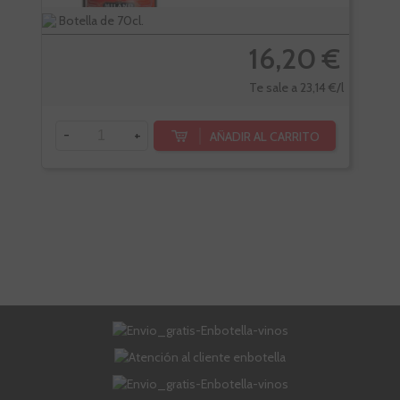
Botella de 70cl.
Bote
16,20 €
Te sale a 23,14 €/l
-
+
-
AÑADIR AL CARRITO