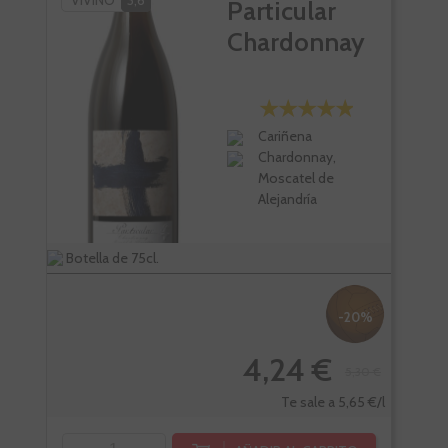
VIVINO
3,6
VI
Particular
Chardonnay
Cariñena
Chardonnay,
Moscatel de
Alejandría
Botella de 75cl.
Bote
-20%
4,24 €
5,30 €
Te sale a 5,65 €/l