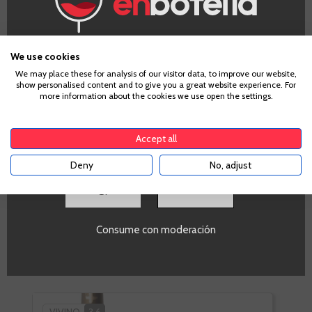
¿Eres mayor de edad?
Información Técnica
We use cookies
We may place these for analysis of our visitor data, to improve our website,
show personalised content and to give you a great website experience. For
Para acceder a enbotella, debes tener la edad legal de
more information about the cookies we use open the settings.
tu país de residencia, lo cual es suficiente para
PROMO
comprar alcohol de acuerdo con el marco legal
Si
aplicable. Confirma si tienes más de
18
años
Volumen
Accept all
SI
Deny
No, adjust
SI
BASÁNDONOS EN TU CESTA,
OTROS CLIENTES
Consume con moderación
COMPRARON: