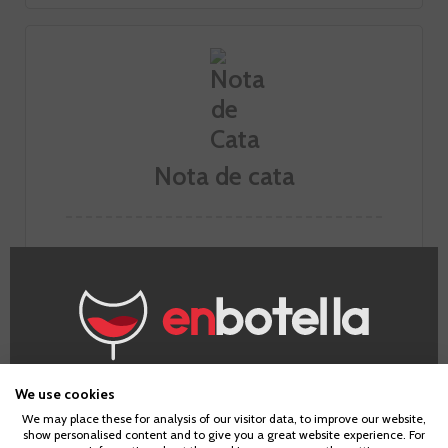
Nota de cata
Vista
Color ambarino con tendencia a rojo.
Nariz
Neutro, extractos aromáticos, alcohol, azúcar y caramelo.
¿Eres mayor de edad?
Boca
We use cookies
We may place these for analysis of our visitor data, to improve our website,
Sabor dulce y amargo a la vez.
show personalised content and to give you a great website experience. For
Para acceder a enbotella, debes tener la edad legal de