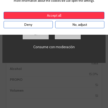
more information about the cookies we use open the settings.
tu país de residencia, lo cual es suficiente para
comprar alcohol de acuerdo con el marco legal
aplicable. Confirma si tienes más de
18
años
Accept all
Deny
No, adjust
SI
Información Técnica
Consume con moderación
Pais
Italia
Alcohol
15,0%
PROMO
Si
Volumen
SI