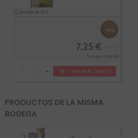
Botella de 75cl.
Bote
-10%
7,25 €
8,05 €
Te sale a 9,66 €/l
-
+
-
AÑADIR AL CARRITO
PRODUCTOS DE LA MISMA
BODEGA
PK
92
PK