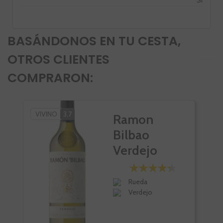
BASÁNDONOS EN TU CESTA,
OTROS CLIENTES
COMPRARON:
VIVINO
3,7
VI
Ramon
Bilbao
Verdejo
Rueda
Verdejo