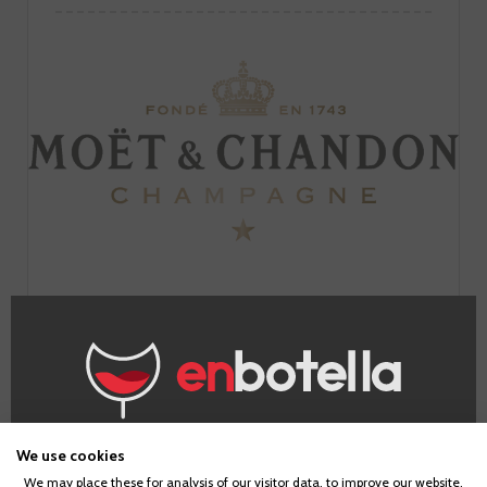
IR A LA BODEGA
¿Eres mayor de edad?
We use cookies
We may place these for analysis of our visitor data, to improve our website,