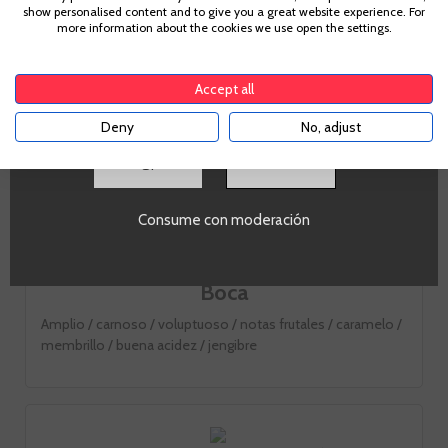
show personalised content and to give you a great website experience. For
Para acceder a enbotella, debes tener la edad legal de
more information about the cookies we use open the settings.
tu país de residencia, lo cual es suficiente para
comprar alcohol de acuerdo con el marco legal
Nota de cata
aplicable. Confirma si tienes más de
18
años
Accept all
Deny
No, adjust
Vista
SI
Nariz
Consume con moderación
Potente / aromas frutales / frutas tropicales / mango /
guayabo / fruta de hueso / nectarina / frambuesa
Boca
Amplio / carnoso / voluptuoso / notas frutales / caramelo /
membrillo / buena acidez / jengibre