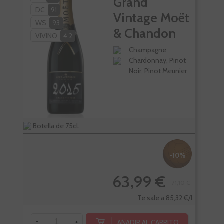
Grand
DC
91
W
Vintage Moët
WS
93
VI
& Chandon
VIVINO
4,2
Champagne
Chardonnay, Pinot
Noir, Pinot Meunier
Botella de 75cl.
Bote
-10%
63,99 €
71,10 €
Te sale a 85,32 €/l
-
+
-
AÑADIR AL CARRITO