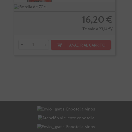
Botella de 70cl.
Bote
16,20 €
Te sale a 23,14 €/l
-
+
-
AÑADIR AL CARRITO