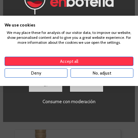
¿Eres mayor de edad?
Información Técnica
We use cookies
We may place these for analysis of our visitor data, to improve our website,
show personalised content and to give you a great website experience. For
Para acceder a enbotella, debes tener la edad legal de
more information about the cookies we use open the settings.
tu país de residencia, lo cual es suficiente para
PROMO
comprar alcohol de acuerdo con el marco legal
Si
aplicable. Confirma si tienes más de
18
años
Volumen
Accept all
SI
Deny
No, adjust
SI
BASÁNDONOS EN TU CESTA,
OTROS CLIENTES
Consume con moderación
COMPRARON: