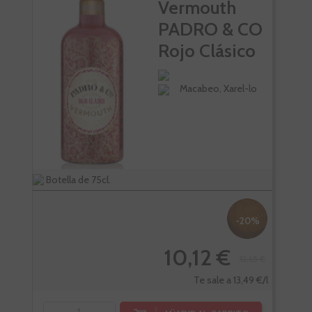
SC
Vermouth
VI
PADRO & CO
Rojo Clásico
Macabeo, Xarel-lo
Botella de 75cl.
Bote
-20%
10,12 €
12,65 €
Te sale a 13,49 €/l