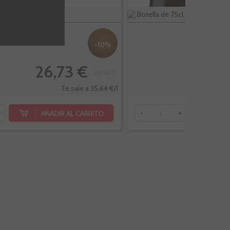
l.
Botella de 75cl.
-10%
26,73 €
1
29,70 €
Te sale a 35,64 €/l
AÑADIR AL CARRITO
AÑ
+
-
+