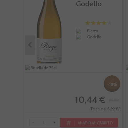
Godello
Bierzo
Godello
Botella de 75cl.
-10%
10,44 €
11,60 €
Te sale a 13,92 €/l
AÑADIR AL CARRITO
-
+