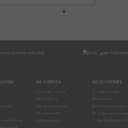
ACIÓN
MI CUENTA
SELECCIONES
Panel de control
Superventas
Mis pedidos
Novedades
somos?
Mis devoluciones
Promociones especi
l
Mis cupones
Todas las Bodeg
 condiciones
Editar cuenta
BlackFriday en En
 privacidad