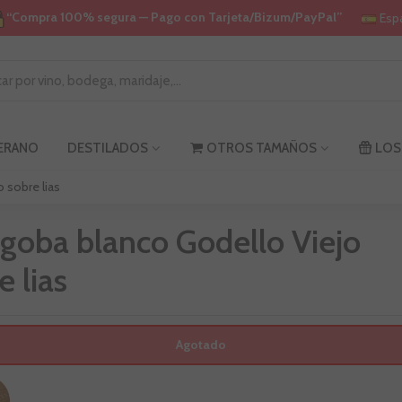
“Compra 100% segura — Pago con Tarjeta/Bizum/PayPal”
Esp
VERANO
DESTILADOS
OTROS TAMAÑOS
LOS
 sobre lias
oba blanco Godello Viejo
e lias
Agotado