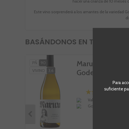
hacer una crianza de 10 meses 
Este vino sorprenderá a los amantes de la variedad Go
di
BASÁNDONOS EN TU CESTA, 
Maruxa
PÑ
90
VIVINO
3,6
Godello
Para acc
suficiente pa
Valdeorras
Godello