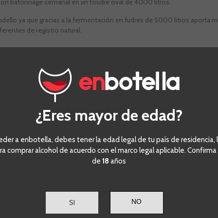
con batonnage semanal en un foudre oval de 4000 litros.
dello ya que gracias a la fermentación en fudres de 5000 litros aporta m
ferentes de registro natural.
OTROS CLIENTES COMPRARON:
Antidoto
VIVINO
4,1
¿Eres mayor de edad?
eder a enbotella, debes tener la edad legal de tu país de residencia, l
ra comprar alcohol de acuerdo con el marco legal aplicable. Confirma
de
18
años
Ribera del Duero
Tinto fino
SI