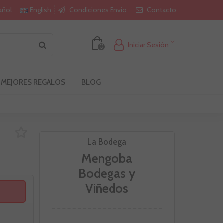
Condiciones Envío
Contacto
añol
English
Iniciar Sesión
0
 MEJORES REGALOS
BLOG
La Bodega
Mengoba
Bodegas y
Viñedos