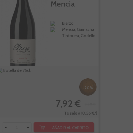
Mencia
Bierzo
Mencia, Garnacha
Tintorera, Godello
Botella de 75cl.
-20%
7,92 €
9,90 €
Te sale a 10,56 €/l
AÑADIR AL CARRITO
-
+