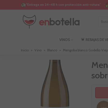
“Entrega en 24–48 h con protección anti-rotura”
VINOS
REBAJAS DE 
Inicio
>
Vino
>
Blanco
>
Mengoba blanco Godello Viejo
Meng
sobr