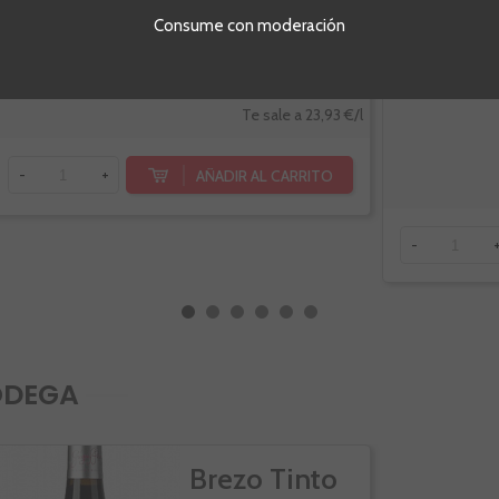
Consume con moderación
Botella de 75cl.
Botella de 75c
17,95 €
Te sale a 23,93 €/l
AÑADIR AL CARRITO
-
+
-
ODEGA
Brezo Tinto