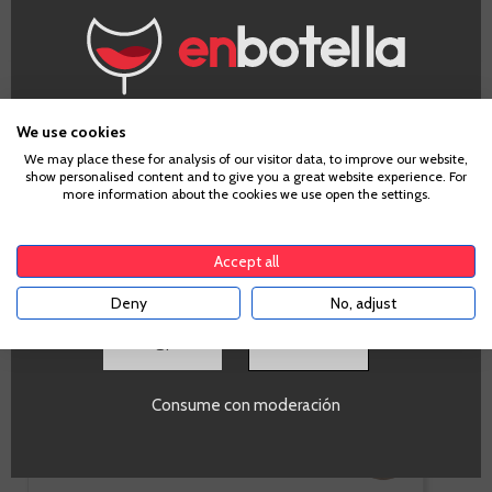
O Gran Mein
¿Eres mayor de edad?
We use cookies
Blanco
We may place these for analysis of our visitor data, to improve our website,
show personalised content and to give you a great website experience. For
Para acceder a enbotella, debes tener la edad legal de
more information about the cookies we use open the settings.
tu país de residencia, lo cual es suficiente para
comprar alcohol de acuerdo con el marco legal
aplicable. Confirma si tienes más de
18
años
Ribeiro
Accept all
Albariño, Loureira
Blanca, Treixadura,
Deny
No, adjust
Godello,...
SI
Botella de 75cl.
Consume con moderación
-10%