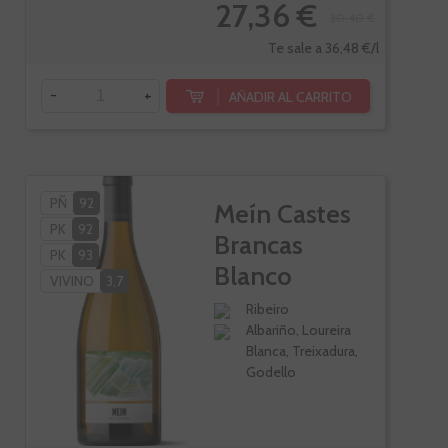
27,36 €
30,40 €
Te sale a 36,48 €/l
-
+
AÑADIR AL CARRITO
PÑ
92
Meín Castes
PK
92
Brancas
PK
93
Blanco
VIVINO
3,7
Ribeiro
Albariño, Loureira
Blanca, Treixadura,
Godello