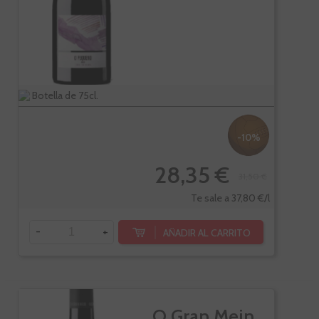
Botella de 75cl.
-10%
28,35 €
31,50 €
Te sale a 37,80 €/l
-
+
AÑADIR AL CARRITO
O Gran Mein