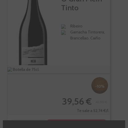
Tinto
Ribeiro
Garnacha Tintorera,
Brancellao, Caiño
Botella de 75cl.
-10%
39,56 €
43,95 €
Te sale a 52,74 €/l
-
+
AÑADIR AL CARRITO