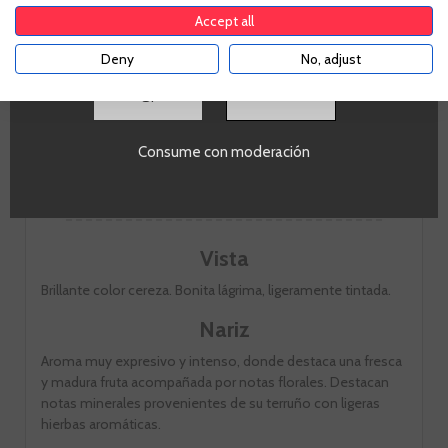
aplicable. Confirma si tienes más de
18
años
Accept all
Deny
No, adjust
SI
Consume con moderación
Nota de cata
Vista
Brillante color cereza. Bonita lágrima, ligeramente tintada.
Nariz
Aroma muy expresivo y intenso, donde destaca una fresca
y madura fruta acompañada por notas florales. Destacan
notas minerales provenientes de su terruño con ligeras
hierbas aromáticas.