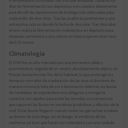
a temperatura controlada, tras inocular levaduras. Durante los
días de fermentación los depósitos son catados diariamente
para decidir las operaciones de bodega más adecuadas para
cada estilo de vino tinto. Tras las analíticas pertinentes y una
exhaustiva cata se decide la fecha de descube. Tras descubar,
el vino realiza la fermentación maloláctica en depósito para
después someterse a una crianza en barrica que en este caso
duró 12 meses.
Climatología
El 2014 fue un año marcado por una primavera cálida y
prometedora, seguida de un verano absolutamente atípico en
Priorat; bastante más frío de lo habitual, lo que prolongó los
tiempos normales de maduración de las uvas al disminuir de
manera notoria la falta de sol e iluminación.Además las lluvias
de mediados de septiembre nos obligaron a recoger la
cosecha con rapidez para evitar las temidas consecuencias
que suponen las lluvias en vendimia (podriduras y dilución de la
uva). Estas lluvias llegaron cuando todas las garnachas estaban
ya dentro de la bodega, sin embargo, la vendimia de las
cariñenas se tuvo que hacer con celeridad y con una cuidada