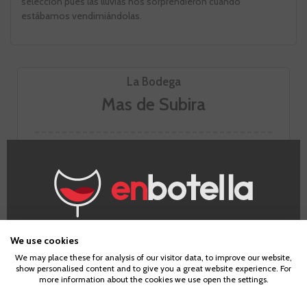
selección pues las lluvias nos sorprendieron cuando
estábamos vendimiándolas.
La Bodega
Mas de Subira
¿Eres mayor de edad?
We use cookies
We may place these for analysis of our visitor data, to improve our website,
show personalised content and to give you a great website experience. For
Para acceder a enbotella, debes tener la edad legal de
more information about the cookies we use open the settings.
IR A LA BODEGA
tu país de residencia, lo cual es suficiente para
comprar alcohol de acuerdo con el marco legal