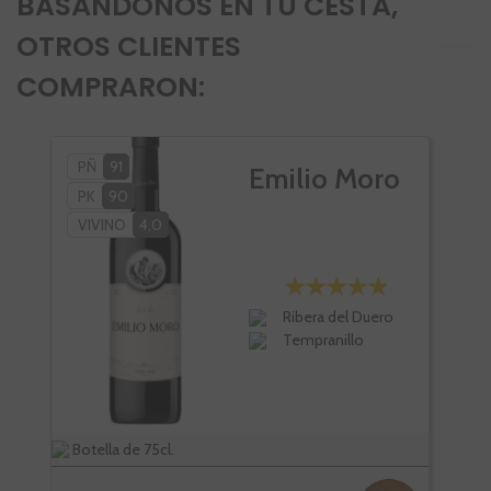
BASÁNDONOS EN TU CESTA,
OTROS CLIENTES
COMPRARON:
PÑ
91
PÑ
Emilio Moro
PK
90
PÑ
VIVINO
4,0
PK
VI
Ribera del Duero
Tempranillo
Botella de 75cl.
Bote