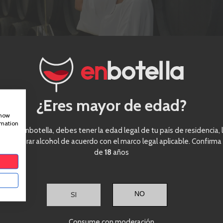
¿Eres mayor de edad?
show
rmation
eder a enbotella, debes tener la edad legal de tu país de residencia, l
ra comprar alcohol de acuerdo con el marco legal aplicable. Confirma
de
18
años
 le pides tú a un vino?
SI
nga identidad. Que represente a la zona de la que procede.
Consume con moderación