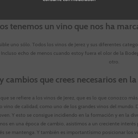
después de probarlo.
os tenemos un vino que nos ha marcad
ible uno sólo. Todos los vinos de Jerez y sus diferentes cate
 Incluso echo de menos cuando estoy fuera el olor de la Bodega
otro.
y cambios que crees necesarios en la 
 que se refiere a los vinos de Jerez, que es lo que conozco más
 vino de calidad, como uno de los grandes vinos del mundo. 
oven. Y esto se consigue incidiendo en la formación y en la d
os en una época de cambio, asistimos a un creciente interés p
rés se mantenga. Y también es importantísimo posicionar los v