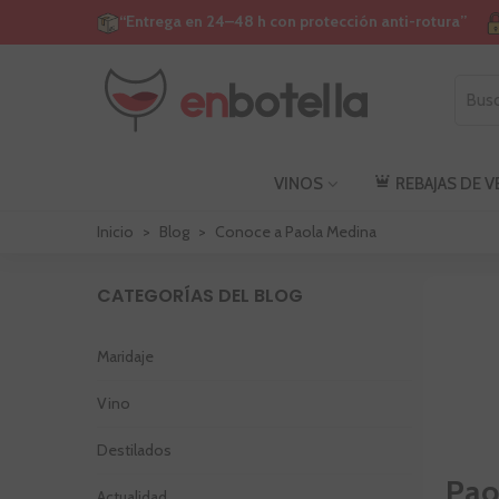
“Entrega en 24–48 h con protección anti-rotura”
VINOS
REBAJAS DE 
Inicio
>
Blog
>
Conoce a Paola Medina
CATEGORÍAS DEL BLOG
Maridaje
Vino
Destilados
Pao
Actualidad