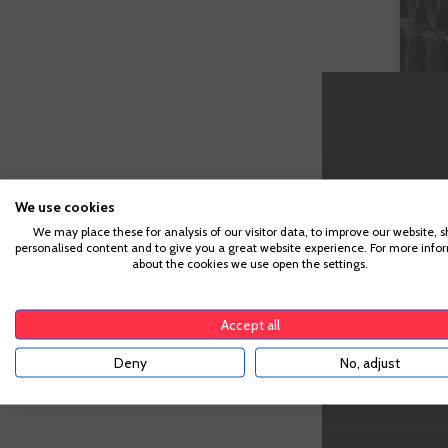
We use cookies
We may place these for analysis of our visitor data, to improve our website, 
personalised content and to give you a great website experience. For more info
Para acc
about the cookies we use open the settings.
suficiente pa
Accept all
Deny
No, adjust
¿Qué
Que te