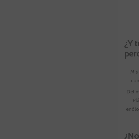
¿Y 
perd
Mis
con
Del m
Pl
enólo
¿No