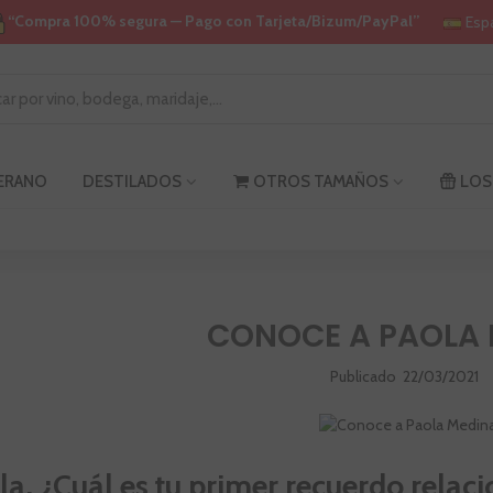
“Compra 100% segura — Pago con Tarjeta/Bizum/PayPal”
Esp
VERANO
DESTILADOS
OTROS TAMAÑOS
LOS
CONOCE A PAOLA
Publicado
22/03/2021
la, ¿Cuál es tu primer recuerdo rela