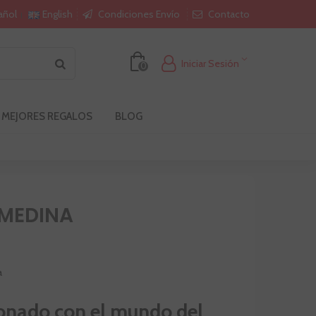
Condiciones Envío
Contacto
añol
English
Iniciar Sesión
0
 MEJORES REGALOS
BLOG
 MEDINA
cionado con el mundo del