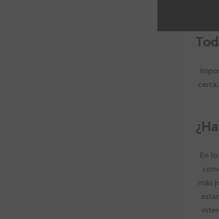
Tod
Impos
cerca.
¿Ha
En lo
como
más j
estam
inte