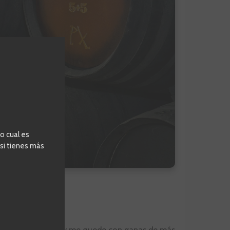
o cual es
 si tienes más
 Que me emocione y me quede con ganas de más