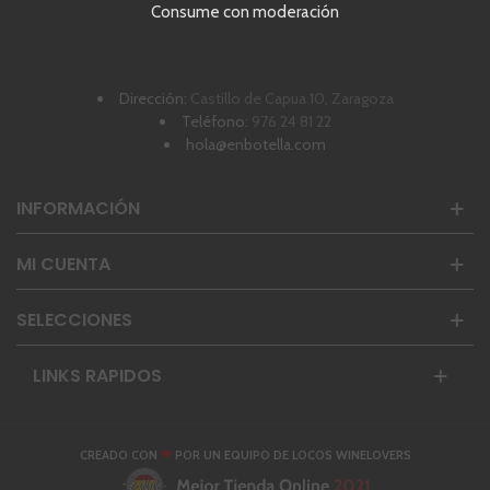
Consume con moderación
Horario: Lunes a Viernes de 8 a 15h.
Dirección:
Castillo de Capua 10, Zaragoza
Teléfono:
976 24 81 22
hola@enbotella.com
INFORMACIÓN
MI CUENTA
SELECCIONES
LINKS RAPIDOS
❤
CREADO CON
POR UN EQUIPO DE LOCOS WINELOVERS