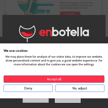
¿Eres mayor de edad?
We use cookies
We may place these for analysis of our visitor data, to improve our website,
show personalised content and to give you a great website experience. For
Para acceder a enbotella, debes tener la edad legal de
more information about the cookies we use open the settings.
tu país de residencia, lo cual es suficiente para
comprar alcohol de acuerdo con el marco legal
aplicable. Confirma si tienes más de
18
años
Accept all
Deny
No, adjust
SI